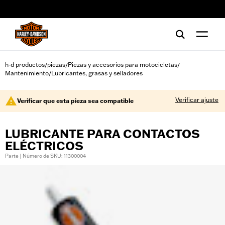
web accessibility
h-d productos
piezas
Piezas y accesorios para motocicletas
/
/
/
Mantenimiento
Lubricantes, grasas y selladores
/
Verificar ajuste
Verificar que esta pieza sea compatible
LUBRICANTE PARA CONTACTOS
ELÉCTRICOS
Parte | Número de SKU: 11300004