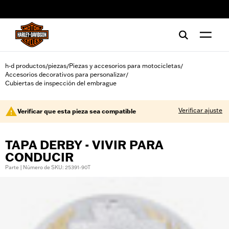
web accessibility
h-d productos
piezas
Piezas y accesorios para motocicletas
/
/
/
Accesorios decorativos para personalizar
/
Cubiertas de inspección del embrague
Verificar ajuste
Verificar que esta pieza sea compatible
TAPA DERBY - VIVIR PARA
CONDUCIR
Parte | Número de SKU: 25391-90T