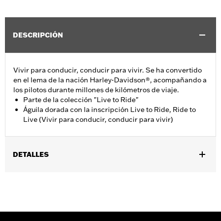
DESCRIPCIÓN
Vivir para conducir, conducir para vivir. Se ha convertido
en el lema de la nación Harley-Davidson®, acompañando a
los pilotos durante millones de kilómetros de viaje.
Parte de la colección "Live to Ride"
Águila dorada con la inscripción Live to Ride, Ride to
Live (Vivir para conducir, conducir para vivir)
DETALLES
Se adapta a todos los modelos '70-'98 (excepto los modelos
Sportster®).
vinRequerido:
false
Colección:
Live to Ride