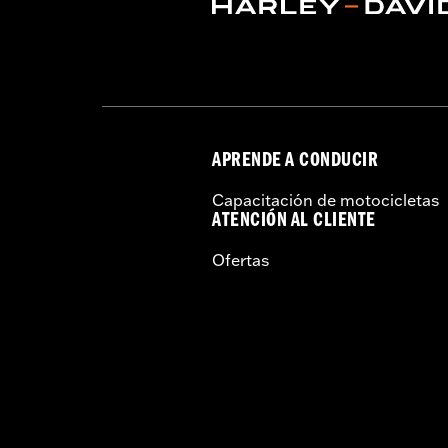
vinRequerido:
false
GARANTÍA:
1 year limited warranty – 
APRENDE A CONDUCIR
Capacitación de motocicletas
ATENCIÓN AL CLIENTE
Ofertas