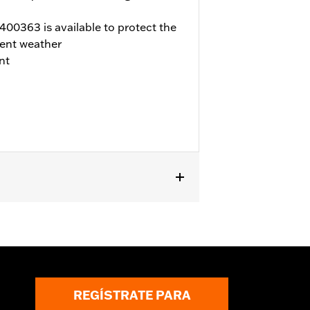
00363 is available to protect the
ent weather
nt
E y FLTRXSE 2023 y posteriores, y
teriores requieren la compra por
la cubierta del filtro de aire en los
creamin' Eagle® Pro Street o la
robación para su uso en los modelos
hop.
REGÍSTRATE PARA