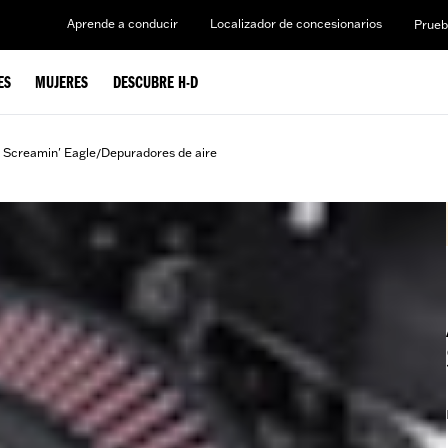
Aprende a conducir
Localizador de concesionarios
Prueb
ES
MUJERES
DESCUBRE H-D
 Screamin' Eagle
Depuradores de aire
/