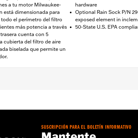
ciones a tu motor Milwaukee-
hardware
ión está dimensionada para
Optional Rain Sock P/N 294
 todo el perímetro del filtro
exposed element in inclem
sientes más potencia a través
50-State U.S. EPA complia
 trasera cuenta con 5
cubierta del filtro de aire
rada biselada que permite un
dor.
 y posteriores y Touring 2017 y posteriores (excepto FLHXS
s modelos Trike. Los modelos Touring y Trike de 2017 y pos
l depurador de aire redonda accesoria. No es compatible con 
los requieren la calibración del ECM con el sintonizador S
amente instalada en el concesionario. Está pendiente la ap
SUSCRIPCIÓN PARA EL BOLETÍN INFORMATIVO
rmación sobre el estado de la aprobación, visita H-D.com/s
Mantente