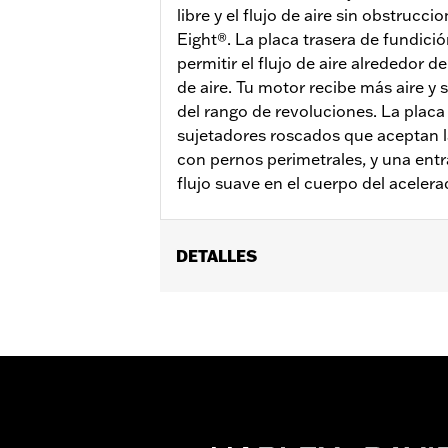
libre y el flujo de aire sin obstruc
Eight®. La placa trasera de fundic
permitir el flujo de aire alrededor de
de aire. Tu motor recibe más aire y 
del rango de revoluciones. La placa
sujetadores roscados que aceptan la 
con pernos perimetrales, y una ent
flujo suave en el cuerpo del acelera
DETALLES
Se adapta a los modelos Softail® 2018
FLHX y FLTRX 2024 y posteriores) y lo
separado de una moldura o cubierta de
modelos CVO™ Touring. Todos los mode
calibración de Screamin' Eagle debid
2021 en California. Para obtener info
Installation Instructions