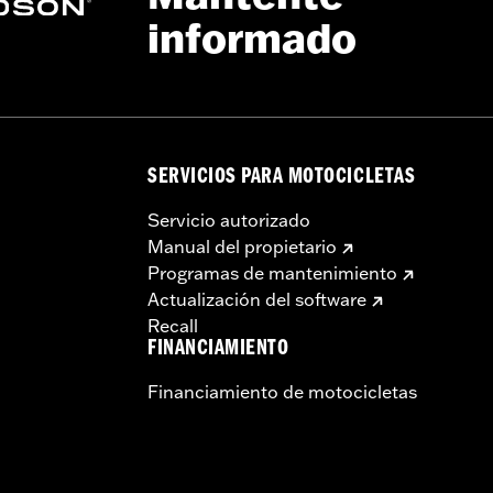
informado
Go to
www.h-d.com/warranty
for full details
SERVICIOS PARA MOTOCICLETAS
Servicio autorizado
Manual del propietario
Programas de mantenimiento
Actualización del software
Recall
FINANCIAMIENTO
Financiamiento de motocicletas