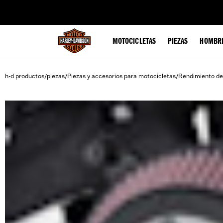
web accessibility
MOTOCICLETAS
PIEZAS
HOMBR
h-d productos
piezas
Piezas y accesorios para motocicletas
Rendimiento de
/
/
/