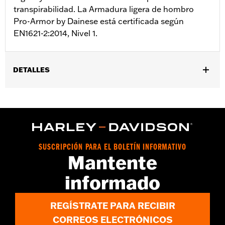
transpirabilidad. La Armadura ligera de hombro
Pro-Armor by Dainese está certificada según
EN1621-2:2014, Nivel 1.
DETALLES
Género:
Hombres
vinRequerido:
false
Colección:
FXRG
Características funcionales:
Es ligera.
GARANTÍA:
90 días de garantía limitada - Consulta
www.h-
SUSCRIPCIÓN PARA EL BOLETÍN INFORMATIVO
d.com/warranty
para obtener más información
Mantente
,
,
,
Tecnología:
Breathable
Breathable
Breathable
Breathable
informado
Tienda:
Protected
Origen:
Importado
REGÍSTRATE PARA RECIBIR
CORREOS ELECTRÓNICOS