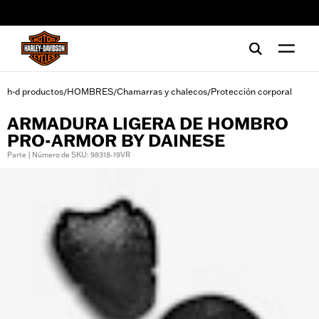
web accessibility
h-d productos
HOMBRES
Chamarras y chalecos
Protección corporal
/
/
/
ARMADURA LIGERA DE HOMBRO
PRO-ARMOR BY DAINESE
Parte | Número de SKU: 98318-19VR