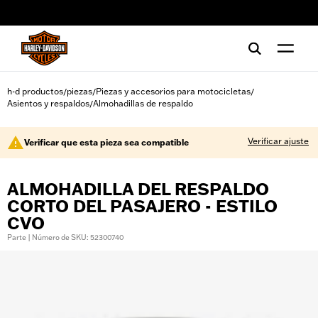
web accessibility
h-d productos
piezas
Piezas y accesorios para motocicletas
/
/
/
Asientos y respaldos
Almohadillas de respaldo
/
Verificar ajuste
Verificar que esta pieza sea compatible
ALMOHADILLA DEL RESPALDO
CORTO DEL PASAJERO - ESTILO
CVO
Parte | Número de SKU: 52300740