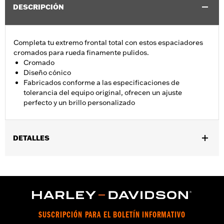
DESCRIPCIÓN
Completa tu extremo frontal total con estos espaciadores
cromados para rueda finamente pulidos.
Cromado
Diseño cónico
Fabricados conforme a las especificaciones de
tolerancia del equipo original, ofrecen un ajuste
perfecto y un brillo personalizado
DETALLES
Se adapta a modelos Touring 2008 y posteriores sin frenos ABS.
No se adapta a la cubierta trasera del deslizador de la horquilla
N.º de pieza 46282-07.
Installation Instructions
vinRequerido:
false
SUSCRIPCIÓN PARA EL BOLETÍN INFORMATIVO
GARANTÍA:
1 año de garantía limitada – Consulta
www.h-