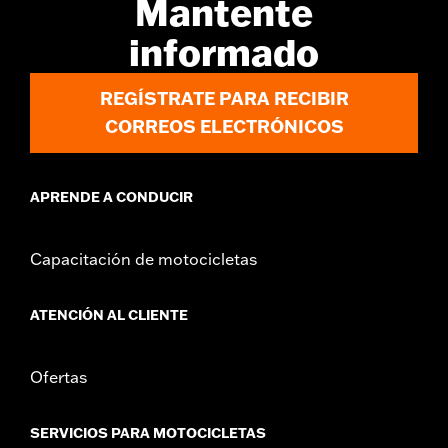
Mantente
d.com/warranty
para más información
informado
REGÍSTRATE PARA RECIBIR
CORREOS ELECTRÓNICOS
APRENDE A CONDUCIR
Capacitación de motocicletas
ATENCIÓN AL CLIENTE
Ofertas
SERVICIOS PARA MOTOCICLETAS