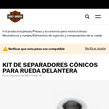
web accessibility
h-d productos
piezas
Piezas y accesorios para motocicletas
/
/
/
Neumáticos y ruedas
Elementos de sujeción y componentes de la rueda
/
Verificar ajuste
Verificar que esta pieza sea compatible
KIT DE SEPARADORES CÓNICOS
PARA RUEDA DELANTERA
Parte | Número de SKU: 41458-08