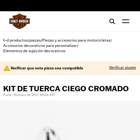
web accessibility
h-d productos
piezas
Piezas y accesorios para motocicletas
/
/
/
Accesorios decorativos para personalizar
/
Elementos de sujeción decorativos
Verificar ajuste
Verificar que esta pieza sea compatible
KIT DE TUERCA CIEGO CROMADO
Parte | Número de SKU: 94124-93T