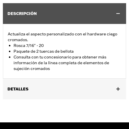
DESCRIPCIÓN
Actualiza el aspecto personalizado con el hardware ciego
cromados.
Rosca 7/16" - 20
Paquete de 2 tuercas de bellota
Consulta con tu concesionario para obtener más
información de la línea completa de elementos de
sujeción cromados
DETALLES
Talla universal
vinRequerido:
false
GARANTÍA:
1 año de garantía limitada – Consulta
www.h-
d.com/warranty
para más información