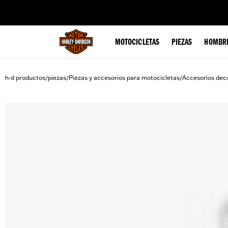
web accessibility
MOTOCICLETAS
PIEZAS
HOMBR
h-d productos
piezas
Piezas y accesorios para motocicletas
Accesorios deco
/
/
/