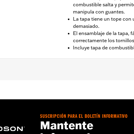
combustible salta y permit
manipula con guantes.
La tapa tiene un tope con u
demasiado.
El ensamblaje de la tapa, f
correctamente los tornillos
Incluye tapa de combustible
y posteriores, FLHCS, FLSB, FXLRS, FXLRST, FXBR 2023 y p
a – Consulta
www.h-d.com/warranty
para más información
SUSCRIPCIÓN PARA EL BOLETÍN INFORMATIVO
Mantente