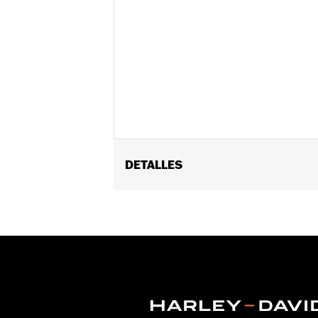
DETALLES
Se adapta a los modelos FLFBS 2022 
FLSTFI 2025 y posteriores.
Installation Instructions
GARANTÍA:
1 año de garantía limitad