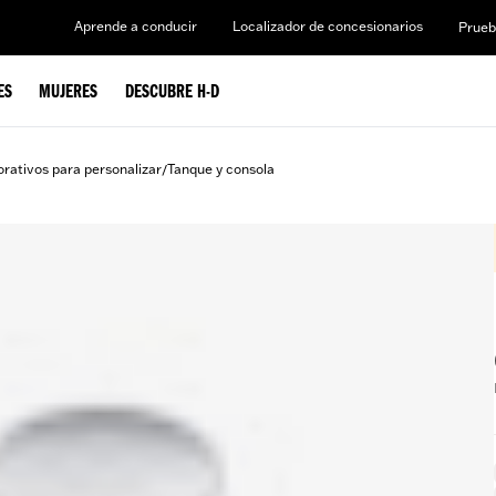
Aprende a conducir
Localizador de concesionarios
Prueb
ES
MUJERES
DESCUBRE H-D
rativos para personalizar
Tanque y consola
/