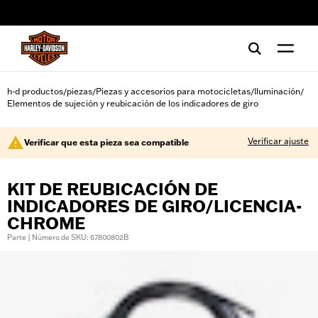
web accessibility
h-d productos
piezas
Piezas y accesorios para motocicletas
Iluminación
/
/
/
/
Elementos de sujeción y reubicación de los indicadores de giro
Verificar ajuste
Verificar que esta pieza sea compatible
KIT DE REUBICACIÓN DE
INDICADORES DE GIRO/LICENCIA-
CHROME
Parte | Número de SKU: 67800802B