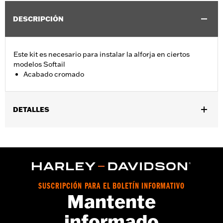
DESCRIPCIÓN
Este kit es necesario para instalar la alforja en ciertos
modelos Softail
Acabado cromado
DETALLES
Se adapta a los modelos FXST, FXBB, FXBBS, FXBR, FXBRS,
FLSL, FLFB, FLFBS, FXLR y FXLRS 2018 y posteriores.
Kit de reubicación de licencia/indicador de giro
trasero
GARANTÍA:
1 año de garantía limitada – Consulta
www.h-
SUSCRIPCIÓN PARA EL BOLETÍN INFORMATIVO
d.com/warranty
para más información
Mantente
informado