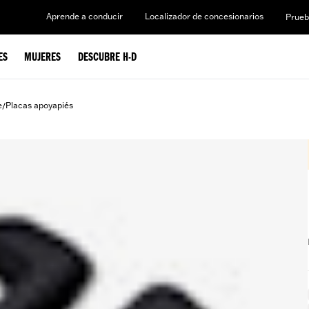
Aprende a conducir
Localizador de concesionarios
Prueb
ES
MUJERES
DESCUBRE H-D
e
Placas apoyapiés
/