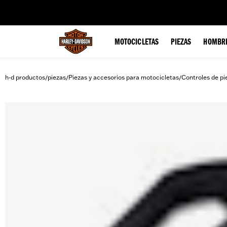
web accessibility
MOTOCICLETAS
PIEZAS
HOMBR
h-d productos
piezas
Piezas y accesorios para motocicletas
Controles de pi
/
/
/