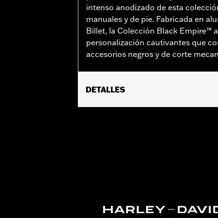
intenso anodizado de esta colecció
manuales y de pie. Fabricada en alu
Billet, la Colección Black Empire™ 
personalización cautivantes que c
accesorios negros y de corte mecan
DETALLES
Se adapta a los modelos Dyna® 2006-2
(excepto FLTRXRRSE 2025 y posteriore
Installation Instructions
vinRequerido:
false
Colección:
Empire
GARANTÍA:
1 year limited warranty – 