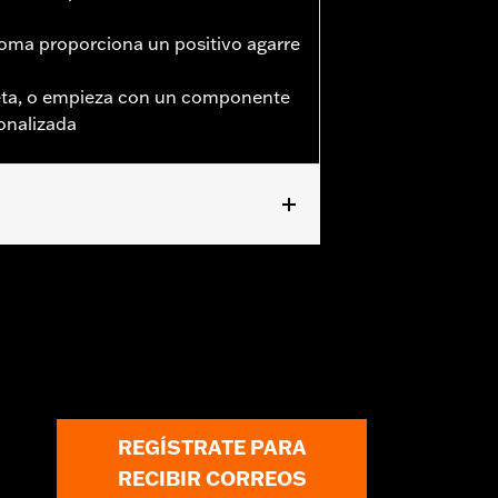
goma proporciona un positivo agarre
eta, o empieza con un componente
onalizada
XDRS) y Touring 1986 y posteriores
jero. No se adapta a modelos Trike.
REGÍSTRATE PARA
RECIBIR CORREOS