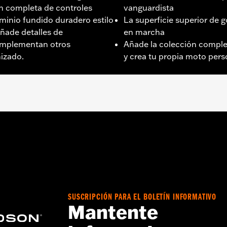
n completa de controles
vanguardista
minio fundido duradero estilo
La superficie superior de 
añade detalles de
en marcha
omplementan otros
Añade la colección compl
izado.
y crea tu propia moto pers
017, Softail® 2000 y posteriores (excepto FXFB, FXFBS y F
s) equipados con soporte para la placa apoyapiés del pasa
Go to
www.h-d.com/warranty
for full details
SUSCRIPCIÓN PARA EL BOLETÍN INFORMATIVO
Mantente