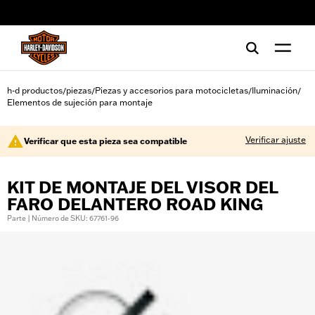
web accessibility
h-d productos
piezas
Piezas y accesorios para motocicletas
Iluminación
/
/
/
/
Elementos de sujeción para montaje
Verificar ajuste
Verificar que esta pieza sea compatible
KIT DE MONTAJE DEL VISOR DEL
FARO DELANTERO ROAD KING
Parte | Número de SKU: 67761-96