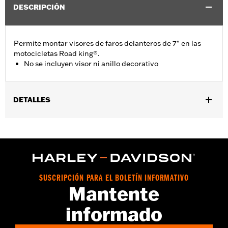
DESCRIPCIÓN
Permite montar visores de faros delanteros de 7" en las
motocicletas Road king®.
No se incluyen visor ni anillo decorativo
DETALLES
Se adapta a los modelos FLHR, FLHRC y FLHRXS 1994 y
posteriores. No se incluyen el visor ni el anillo decorativo.
También se adapta a modelos FLHFB 2023 y posteriores.
Installation Instructions
vinRequerido:
false
SUSCRIPCIÓN PARA EL BOLETÍN INFORMATIVO
GARANTÍA:
1 año de garantía limitada – Consulta
www.h-
Mantente
d.com/warranty
para más información
informado