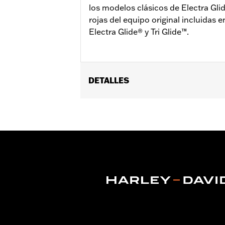
los modelos clásicos de Electra Gli
rojas del equipo original incluidas 
Electra Glide® y Tri Glide™.
DETALLES
Se adapta a los modelos Touring (exc
Pak®. Los modelos FLHXSE y FLTRXSE 
separado de un kit de conexión eléct
Installation Instructions
Color de lentes:
Ahumado
vinRequerido:
false
GARANTÍA:
1 año de garantía limitad