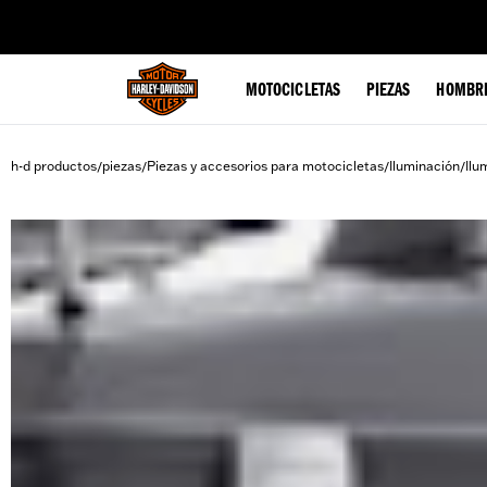
web accessibility
MOTOCICLETAS
PIEZAS
HOMBR
h-d productos
piezas
Piezas y accesorios para motocicletas
Iluminación
Ilu
/
/
/
/