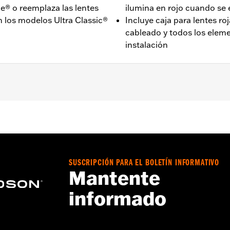
de® o reemplaza las lentes
ilumina en rojo cuando se 
en los modelos Ultra Classic®
Incluye caja para lentes ro
cableado y todos los eleme
instalación
epto FLTRXRRSE 2025 y posteriores) y Trike 2006 y posterio
2023 y posteriores, y FLHX, FLTRX y FLTRXSTSE 2024 y p
rica P/N 69203400.
SUSCRIPCIÓN PARA EL BOLETÍN INFORMATIVO
Mantente
a – Consulta
www.h-d.com/warranty
para más información
informado