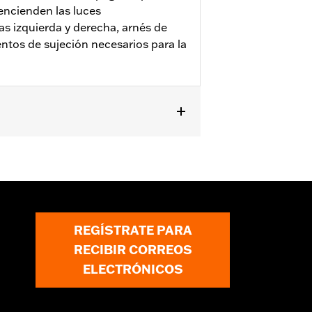
encienden las luces
jas izquierda y derecha, arnés de
ntos de sujeción necesarios para la
res con portaequipajes King Tour-
osteriores requieren la compra por
REGÍSTRATE PARA
RECIBIR CORREOS
ELECTRÓNICOS