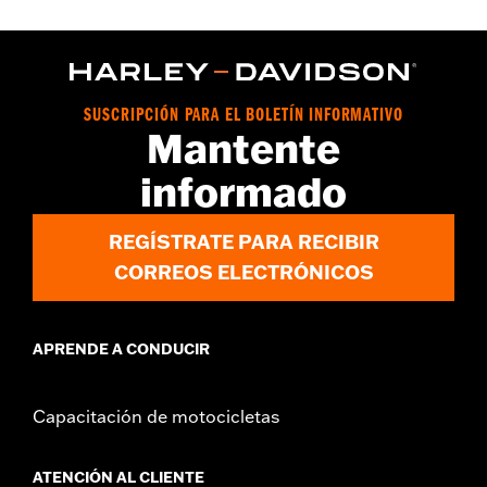
Installation Instructions
vinRequerido:
false
GARANTÍA:
1 year limited warranty – Go to
www.h-
d.com/warranty
for full details
SUSCRIPCIÓN PARA EL BOLETÍN INFORMATIVO
Mantente
informado
REGÍSTRATE PARA RECIBIR
CORREOS ELECTRÓNICOS
APRENDE A CONDUCIR
Capacitación de motocicletas
ATENCIÓN AL CLIENTE