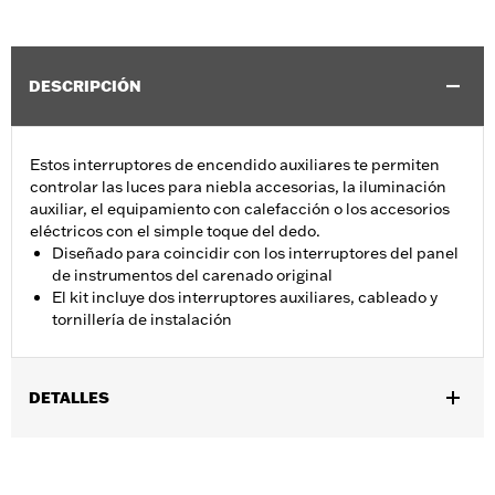
DESCRIPCIÓN
Estos interruptores de encendido auxiliares te permiten
controlar las luces para niebla accesorias, la iluminación
auxiliar, el equipamiento con calefacción o los accesorios
eléctricos con el simple toque del dedo.
Diseñado para coincidir con los interruptores del panel
de instrumentos del carenado original
El kit incluye dos interruptores auxiliares, cableado y
tornillería de instalación
DETALLES
Se adapta a los modelos Electra Glide®, Ultra Limited™, Road
Glide® Ultra y Tri Glide™ 2014 a 2016.