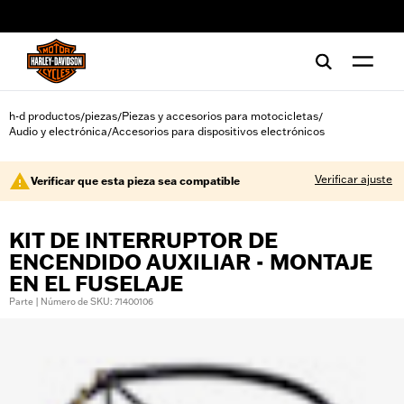
web accessibility
h-d productos
piezas
Piezas y accesorios para motocicletas
/
/
/
Audio y electrónica
Accesorios para dispositivos electrónicos
/
Verificar ajuste
Verificar que esta pieza sea compatible
KIT DE INTERRUPTOR DE
ENCENDIDO AUXILIAR - MONTAJE
EN EL FUSELAJE
Parte | Número de SKU: 71400106