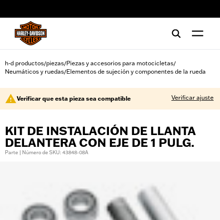
web accessibility
h-d productos
piezas
Piezas y accesorios para motocicletas
/
/
/
Neumáticos y ruedas
Elementos de sujeción y componentes de la rueda
/
Verificar ajuste
Verificar que esta pieza sea compatible
KIT DE INSTALACIÓN DE LLANTA
DELANTERA CON EJE DE 1 PULG.
Parte | Número de SKU: 43848-08A