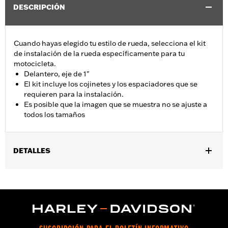
DESCRIPCIÓN
Cuando hayas elegido tu estilo de rueda, selecciona el kit
de instalación de la rueda específicamente para tu
motocicleta.
Delantero, eje de 1"
El kit incluye los cojinetes y los espaciadores que se
requieren para la instalación.
Es posible que la imagen que se muestra no se ajuste a
todos los tamaños
DETALLES
Se adapta a los modelos VRSC™ 2002 a 2007, Dyna® 2004 a
2007 (excepto FXDWG 2004 a 2005) y a los modelos Touring
2000 a 2007.
vinRequerido:
false
GARANTÍA:
1 año de garantía limitada – Consulta
www.h-