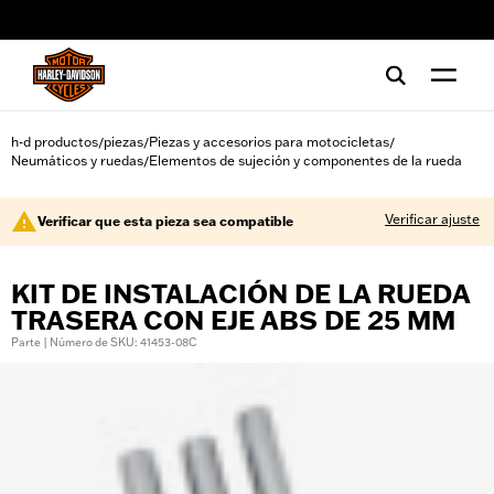
web accessibility
h-d productos
piezas
Piezas y accesorios para motocicletas
/
/
/
Neumáticos y ruedas
Elementos de sujeción y componentes de la rueda
/
Verificar ajuste
Verificar que esta pieza sea compatible
KIT DE INSTALACIÓN DE LA RUEDA
TRASERA CON EJE ABS DE 25 MM
Parte | Número de SKU: 41453-08C