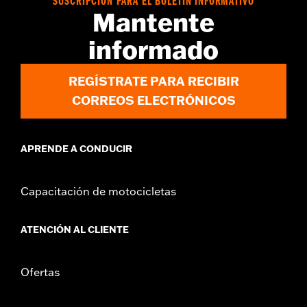
GARANTÍA:
1 año de garantía limitada – Consulta
www.h-
SUSCRIPCIÓN PARA EL BOLETÍN INFORMATIVO
Mantente
d.com/warranty
para más información
informado
REGÍSTRATE PARA RECIBIR
CORREOS ELECTRÓNICOS
APRENDE A CONDUCIR
Capacitación de motocicletas
ATENCIÓN AL CLIENTE
Ofertas