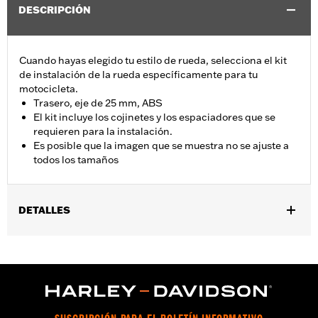
DESCRIPCIÓN
Cuando hayas elegido tu estilo de rueda, selecciona el kit
de instalación de la rueda específicamente para tu
motocicleta.
Trasero, eje de 25 mm, ABS
El kit incluye los cojinetes y los espaciadores que se
requieren para la instalación.
Es posible que la imagen que se muestra no se ajuste a
todos los tamaños
DETALLES
Se adapta a los modelos VRSC 2008-2017 con frenos ABS, XL
2014-2022 con frenos ABS (excepto XL1200CX 2016-2019), y
modelos Touring 2008 y posteriores con frenos ABS (excepto
FLTRXRRSE 2025 y posteriores).
vinRequerido:
false