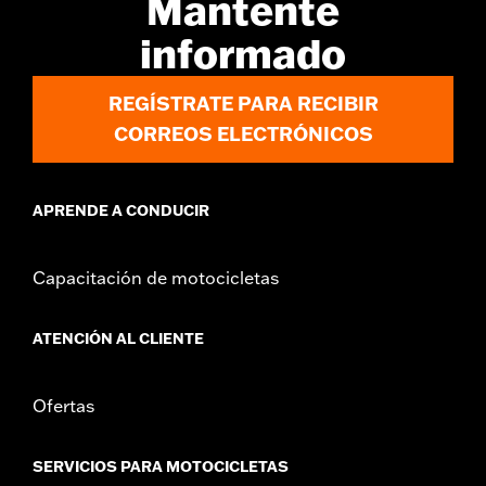
Mantente
GARANTÍA:
1 year limited warranty – Go to
www.h-
d.com/warranty
for full details
informado
REGÍSTRATE PARA RECIBIR
CORREOS ELECTRÓNICOS
APRENDE A CONDUCIR
Capacitación de motocicletas
ATENCIÓN AL CLIENTE
Ofertas
SERVICIOS PARA MOTOCICLETAS