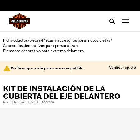
web accessibility
h-d productos
piezas
Piezas y accesorios para motocicletas
/
/
/
Accesorios decorativos para personalizar
/
Elemento decorativo para extremo delantero
Verificar ajuste
Verificar que esta pieza sea compatible
KIT DE INSTALACIÓN DE LA
CUBIERTA DEL EJE DELANTERO
Parte | Número de SKU: 43000159