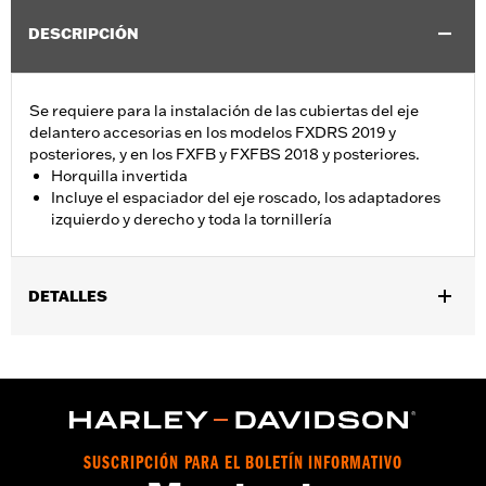
DESCRIPCIÓN
Se requiere para la instalación de las cubiertas del eje
delantero accesorias en los modelos FXDRS 2019 y
posteriores, y en los FXFB y FXFBS 2018 y posteriores.
Horquilla invertida
Incluye el espaciador del eje roscado, los adaptadores
izquierdo y derecho y toda la tornillería
DETALLES
Se requiere para la instalación de las cubiertas de la tuercas del
eje delantero en los modelos FLSB, FXFB y FXFBS 2018 y
posteriores, FXDRS 2019 y posteriores, FXLRS 2020 y
posteriores, y FXLRST 2022 y posteriores.
Installation Instructions
vinRequerido:
false
SUSCRIPCIÓN PARA EL BOLETÍN INFORMATIVO