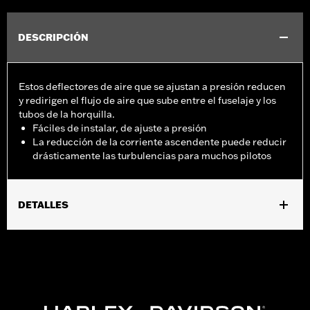
DESCRIPCIÓN
Estos deflectores de aire que se ajustan a presión reducen
y redirigen el flujo de aire que sube entre el fuselaje y los
tubos de la horquilla.
Fáciles de instalar, de ajuste a presión
La reducción de la corriente ascendente puede reducir
drásticamente las turbulencias para muchos pilotos
DETALLES
Se adapta a los modelos Road Glide® 2015-2024 (excepto
FLTRT, FLTRX y FLTRXSTSE 2024, FLTRXSE 2018-2014, FLTRXS
2021 y posteriores, y FLTRXST 2022 y posteriores). No encaja
con los protectores de motor Chopped P/N's 49000105A o
49000114A. De fábrica en la FLTRUSE '15 y posterior y en la
FLTRK '20.