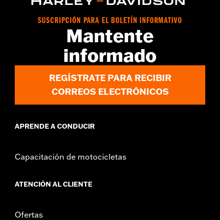
Installation Instructions
vinRequerido:
false
SUSCRIPCIÓN PARA EL BOLETÍN INFORMATIVO
Mantente
GARANTÍA:
1 year limited warranty – Go to
www.h-
d.com/warranty
for full details
informado
REGÍSTRATE PARA RECIBIR
CORREOS ELECTRÓNICOS
APRENDE A CONDUCIR
Capacitación de motocicletas
ATENCIÓN AL CLIENTE
Ofertas