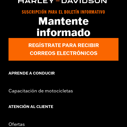
vinRequerido:
false
Colección:
Harley-Davidson Motor Co.
SUSCRIPCIÓN PARA EL BOLETÍN INFORMATIVO
GARANTÍA:
1 año de garantía limitada – Consulta
www.h-
Mantente
d.com/warranty
para más información
informado
REGÍSTRATE PARA RECIBIR
CORREOS ELECTRÓNICOS
APRENDE A CONDUCIR
Capacitación de motocicletas
ATENCIÓN AL CLIENTE
Ofertas