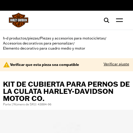
web accessibility
h-d productos
piezas
Piezas y accesorios para motocicletas
/
/
/
Accesorios decorativos para personalizar
/
Elemento decorativo para cuadro medio y motor
Verificar ajuste
Verificar que esta pieza sea compatible
KIT DE CUBIERTA PARA PERNOS DE
LA CULATA HARLEY-DAVIDSON
MOTOR CO.
Parte | Número de SKU: 43884-96