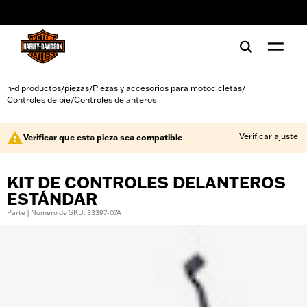
web accessibility
h-d productos
piezas
Piezas y accesorios para motocicletas
/
/
/
Controles de pie
Controles delanteros
/
Verificar ajuste
Verificar que esta pieza sea compatible
KIT DE CONTROLES DELANTEROS
ESTÁNDAR
Parte | Número de SKU: 33397-07A