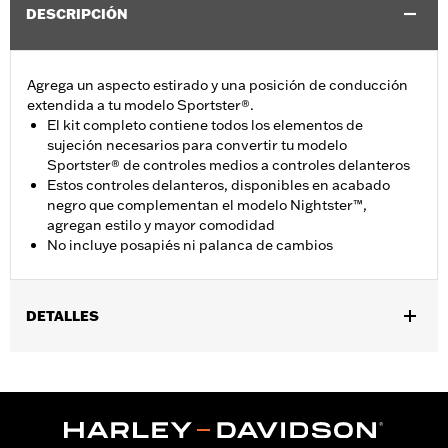
DESCRIPCIÓN
Agrega un aspecto estirado y una posición de conducción
extendida a tu modelo Sportster®.
El kit completo contiene todos los elementos de
sujeción necesarios para convertir tu modelo
Sportster® de controles medios a controles delanteros
Estos controles delanteros, disponibles en acabado
negro que complementan el modelo Nightster™,
agregan estilo y mayor comodidad
No incluye posapiés ni palanca de cambios
DETALLES
Se adapta a modelos XL 2006 a 2013 con controles medios
(excepto XL1200CP y XL1200CA). El modelo XL1200L requiere la
compra por separado de posapiés con número de pieza 33134-
07CAZ y 33135-07CAZ.
Installation Instructions