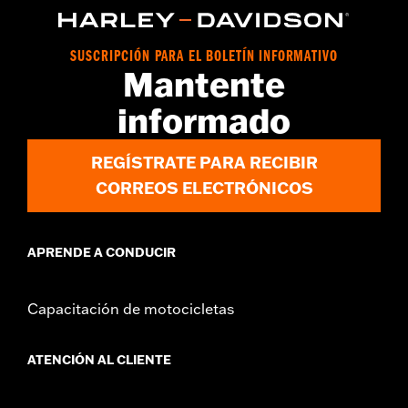
vinRequerido:
false
GARANTÍA:
1 año de garantía limitada – Consulta
www.h-
SUSCRIPCIÓN PARA EL BOLETÍN INFORMATIVO
d.com/warranty
para más información
Mantente
informado
REGÍSTRATE PARA RECIBIR
CORREOS ELECTRÓNICOS
APRENDE A CONDUCIR
Capacitación de motocicletas
ATENCIÓN AL CLIENTE