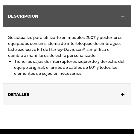
DESCRIPCIÓN
Se actualizó para utilizarlo en modelos 2007 y posteriores
equipados con un sistema de interbloqueo de embrague.
Este exclusivo kit de Harley-Davidson® simplifica el
cambio a manillares de estilo personalizado.
Tiene las cajas de interruptores izquierdo y derecho del
equipo original, el arnés de cables de 60" y todos los
elementos de sujeción necesarios
DETALLES
Se adapta a los modelos XL 1996 a 2013, XR 2008 a 2013, Dyna®
1996 a 2012 y Softail® 1996 a 2010 (excepto FLSTF 2007 a 2010).
También se adapta a los modelos Touring 1996 a 2013 sin control
crucero ni controles de radio.
Installation Instructions