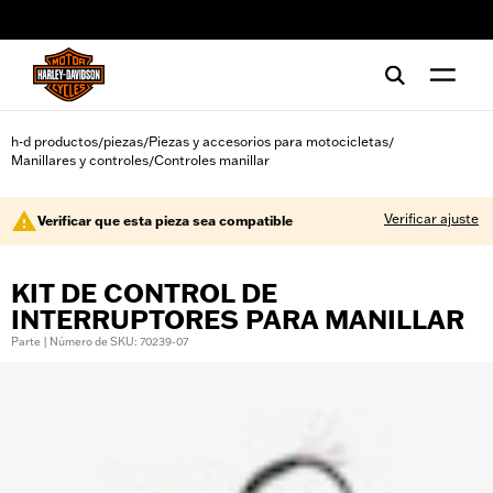
web accessibility
h-d productos
piezas
Piezas y accesorios para motocicletas
/
/
/
Manillares y controles
Controles manillar
/
Verificar ajuste
Verificar que esta pieza sea compatible
KIT DE CONTROL DE
INTERRUPTORES PARA MANILLAR
Parte | Número de SKU: 70239-07