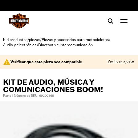
web accessibility
h-d productos
piezas
Piezas y accesorios para motocicletas
/
/
/
Audio y electrónica
Bluetooth e intercomunicación
/
Verificar ajuste
Verificar que esta pieza sea compatible
KIT DE AUDIO, MÚSICA Y
COMUNICACIONES BOOM!
Parte | Número de SKU: 69200865