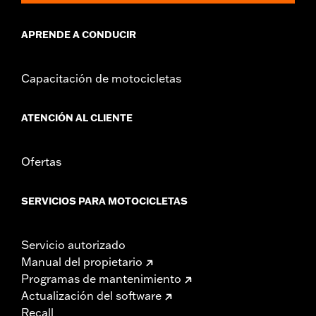
Altura:
13.7 Inches
Longitud:
22 Inches
APRENDE A CONDUCIR
Anchura:
25.9 Inches
GARANTÍA:
1 año de garantía limitada – Consulta
www.h-
Capacitación de motocicletas
d.com/warranty
para más información
ATENCIÓN AL CLIENTE
Ofertas
SERVICIOS PARA MOTOCICLETAS
Servicio autorizado
Manual del propietario
Programas de mantenimiento
Actualización del software
Recall