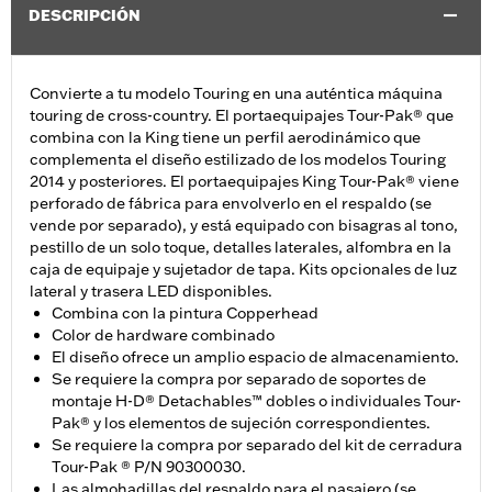
DESCRIPCIÓN
Convierte a tu modelo Touring en una auténtica máquina
touring de cross-country. El portaequipajes Tour-Pak® que
combina con la King tiene un perfil aerodinámico que
complementa el diseño estilizado de los modelos Touring
2014 y posteriores. El portaequipajes King Tour-Pak® viene
perforado de fábrica para envolverlo en el respaldo (se
vende por separado), y está equipado con bisagras al tono,
pestillo de un solo toque, detalles laterales, alfombra en la
caja de equipaje y sujetador de tapa. Kits opcionales de luz
lateral y trasera LED disponibles.
Combina con la pintura Copperhead
Color de hardware combinado
El diseño ofrece un amplio espacio de almacenamiento.
Se requiere la compra por separado de soportes de
montaje H-D® Detachables™ dobles o individuales Tour-
Pak® y los elementos de sujeción correspondientes.
Se requiere la compra por separado del kit de cerradura
Tour-Pak ® P/N 90300030.
Las almohadillas del respaldo para el pasajero (se