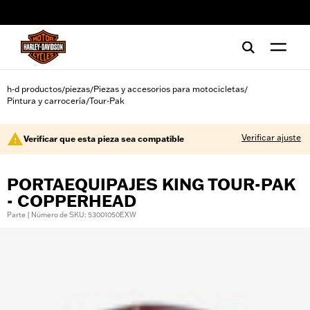
web accessibility
h-d productos
piezas
Piezas y accesorios para motocicletas
/
/
/
Pintura y carrocería
Tour-Pak
/
Verificar ajuste
Verificar que esta pieza sea compatible
PORTAEQUIPAJES KING TOUR-PAK
- COPPERHEAD
Parte | Número de SKU: 53001050EXW