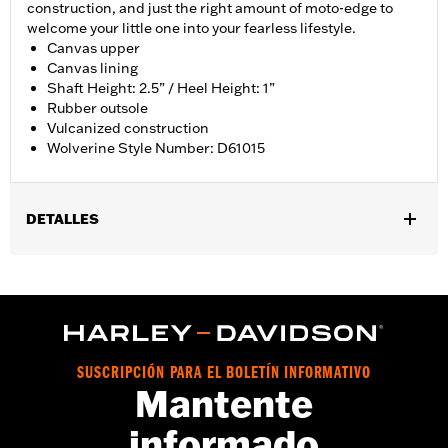
construction, and just the right amount of moto-edge to
welcome your little one into your fearless lifestyle.
Canvas upper
Canvas lining
Shaft Height: 2.5” / Heel Height: 1”
Rubber outsole
Vulcanized construction
Wolverine Style Number: D61015
DETALLES
Tecnología:
Vulcanized Construction
Número de estilo del proveedor:
D61015
Descripción de la dimensión:
Shaft height: 2.5"/Heel height: 1"
SUSCRIPCIÓN PARA EL BOLETÍN INFORMATIVO
Mantente
informado