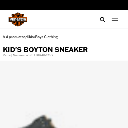
web accessibility
h-d productos
Kids
Boys Clothing
/
/
KID'S BOYTON SNEAKER
Parte | Número de SKU: 98448-23VY