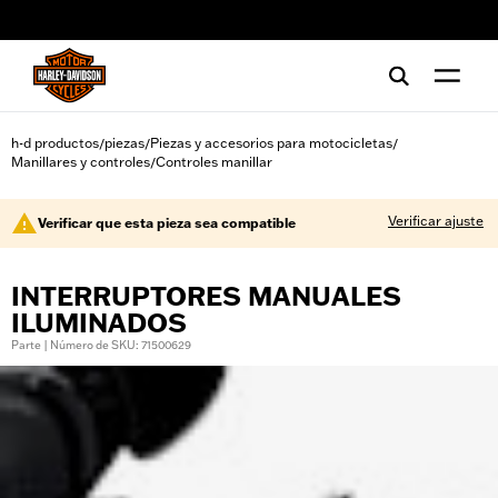
web accessibility
h-d productos
piezas
Piezas y accesorios para motocicletas
/
/
/
Manillares y controles
Controles manillar
/
Verificar ajuste
Verificar que esta pieza sea compatible
INTERRUPTORES MANUALES
ILUMINADOS
Parte | Número de SKU: 71500629