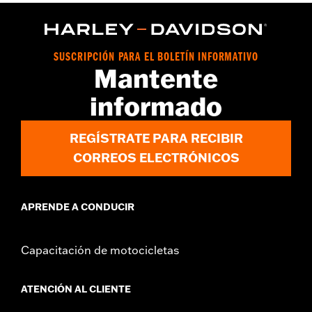
adapta a los modelos Road King o FLHT. No encaja con los kits
de tapas de interruptor cromadas. Es parte del equipo original
en los modelos CVO 2021 y posteriores. No se adapta a los
modelos FLHXSE y FLTRXSE 2023 y posteriores, FLHX, FLTRX y
SUSCRIPCIÓN PARA EL BOLETÍN INFORMATIVO
FLTRXSTSE 2024 y posteriores, y FLHXU y FLTRXRRSE 2025 y
Mantente
posteriores.
Installation Instructions
informado
vinRequerido:
false
GARANTÍA:
1 year limited warranty – Go to
www.h-
REGÍSTRATE PARA RECIBIR
d.com/warranty
for full details
CORREOS ELECTRÓNICOS
APRENDE A CONDUCIR
Capacitación de motocicletas
ATENCIÓN AL CLIENTE