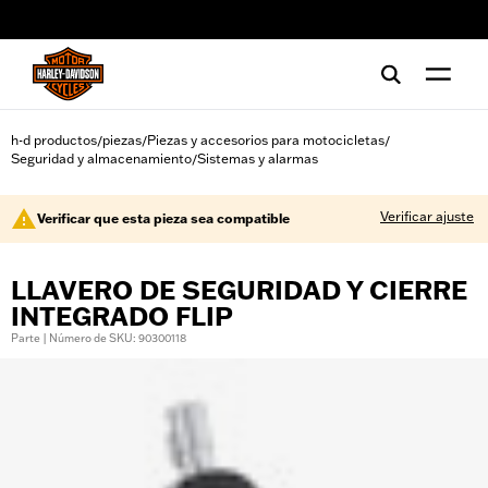
web accessibility
h-d productos
piezas
Piezas y accesorios para motocicletas
/
/
/
Seguridad y almacenamiento
Sistemas y alarmas
/
Verificar ajuste
Verificar que esta pieza sea compatible
LLAVERO DE SEGURIDAD Y CIERRE
INTEGRADO FLIP
Parte | Número de SKU: 90300118