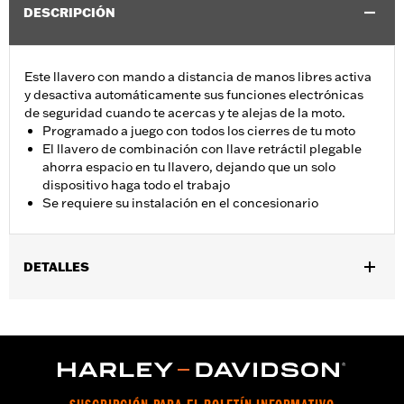
DESCRIPCIÓN
Este llavero con mando a distancia de manos libres activa
y desactiva automáticamente sus funciones electrónicas
de seguridad cuando te acercas y te alejas de la moto.
Programado a juego con todos los cierres de tu moto
El llavero de combinación con llave retráctil plegable
ahorra espacio en tu llavero, dejando que un solo
dispositivo haga todo el trabajo
Se requiere su instalación en el concesionario
DETALLES
Se adapta a los modelos XL, Dyna®, Softail® (excepto Softail
2025 y posteriores), Touring (excepto FLHXSE y FLTRXSE 2023 y
posteriores, FLHX, FLTRX y FLTRXSTSE 2024 y posteriores, y
FLHXU y FLTRXRRSE 2025 y posteriores) y Trike 2017 y
posteriores con H-D® Smart Security System. No se adapta a
modelos de Japón. Se requiere la instalación en el