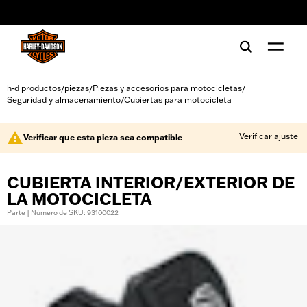
web accessibility
h-d productos
piezas
Piezas y accesorios para motocicletas
/
/
/
Seguridad y almacenamiento
Cubiertas para motocicleta
/
Verificar ajuste
Verificar que esta pieza sea compatible
CUBIERTA INTERIOR/EXTERIOR DE
LA MOTOCICLETA
Parte | Número de SKU: 93100022