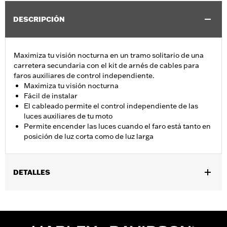
DESCRIPCIÓN
Maximiza tu visión nocturna en un tramo solitario de una
carretera secundaria con el kit de arnés de cables para
faros auxiliares de control independiente.
Maximiza tu visión nocturna
Fácil de instalar
El cableado permite el control independiente de las
luces auxiliares de tu moto
Permite encender las luces cuando el faro está tanto en
posición de luz corta como de luz larga
DETALLES
Se adapta a los modelos Electra Glide®, Street Glide® y Trike
'98-'13 equipados con luces auxiliares.
Installation Instructions