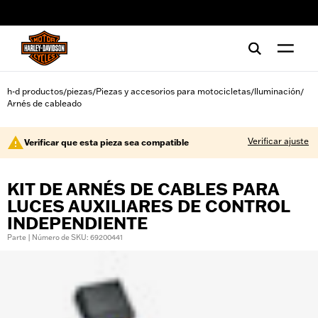
web accessibility
h-d productos
piezas
Piezas y accesorios para motocicletas
Iluminación
/
/
/
/
Arnés de cableado
Verificar ajuste
Verificar que esta pieza sea compatible
KIT DE ARNÉS DE CABLES PARA
LUCES AUXILIARES DE CONTROL
INDEPENDIENTE
Parte | Número de SKU: 69200441