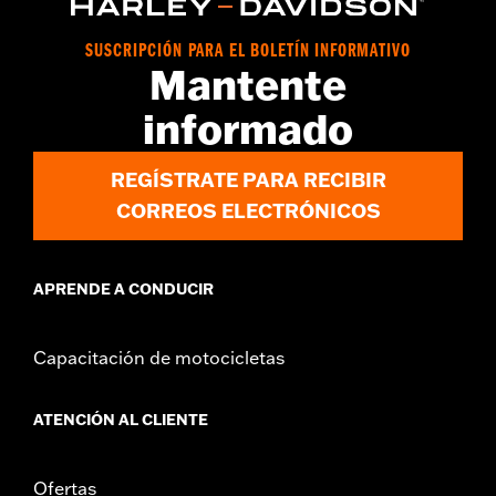
vinRequerido:
false
GARANTÍA:
1 year limited warranty – Go to
www.h-
SUSCRIPCIÓN PARA EL BOLETÍN INFORMATIVO
d.com/warranty
for full details
Mantente
informado
REGÍSTRATE PARA RECIBIR
CORREOS ELECTRÓNICOS
APRENDE A CONDUCIR
Capacitación de motocicletas
ATENCIÓN AL CLIENTE
Ofertas