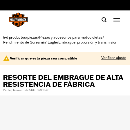
web accessibility
h-d productos
piezas
Piezas y accesorios para motocicletas
/
/
/
Rendimiento de Screamin' Eagle
Embrague, propulsión y transmisión
/
Verificar ajuste
Verificar que esta pieza sea compatible
RESORTE DEL EMBRAGUE DE ALTA
RESISTENCIA DE FÁBRICA
Parte | Número de SKU: 37951-98