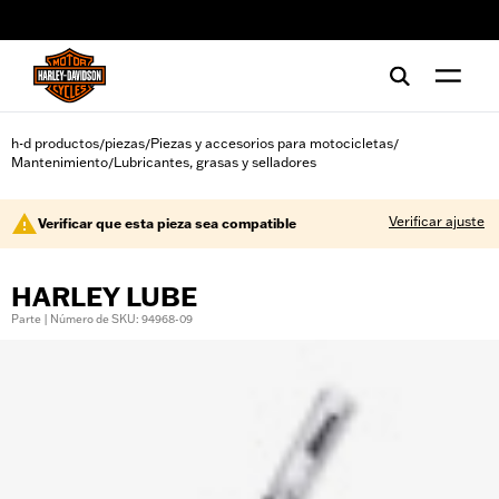
web accessibility
h-d productos
piezas
Piezas y accesorios para motocicletas
/
/
/
Mantenimiento
Lubricantes, grasas y selladores
/
Verificar ajuste
Verificar que esta pieza sea compatible
HARLEY LUBE
Parte | Número de SKU: 94968-09