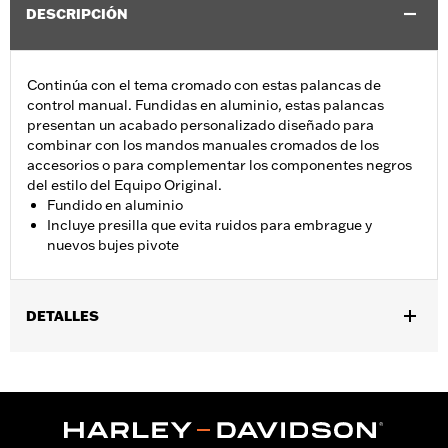
DESCRIPCIÓN
Continúa con el tema cromado con estas palancas de
control manual. Fundidas en aluminio, estas palancas
presentan un acabado personalizado diseñado para
combinar con los mandos manuales cromados de los
accesorios o para complementar los componentes negros
del estilo del Equipo Original.
Fundido en aluminio
Incluye presilla que evita ruidos para embrague y
nuevos bujes pivote
DETALLES
Se adapta a los modelos Trike 2017 a 2018.
Installation Instructions
vinRequerido:
false
GARANTÍA:
1 año de garantía limitada – Consulta
www.h-