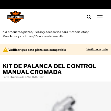
web accessibility
h-d productos
piezas
Piezas y accesorios para motocicletas
/
/
/
Manillares y controles
Palancas del manillar
/
Verificar ajuste
Verificar que esta pieza sea compatible
KIT DE PALANCA DEL CONTROL
MANUAL CROMADA
Parte | Número de SKU: 41700423A