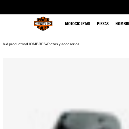
web accessibility
MOTOCICLETAS
PIEZAS
HOMBR
h-d productos
HOMBRES
Piezas y accesorios
/
/