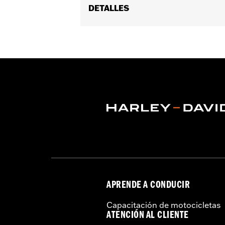
DETALLES
Género:
Unisex
vinRequerido:
false
Características funcionales:
UV Pro
Tecnología:
UV Protection
APRENDE A CONDUCIR
Capacitación de motocicletas
ATENCIÓN AL CLIENTE