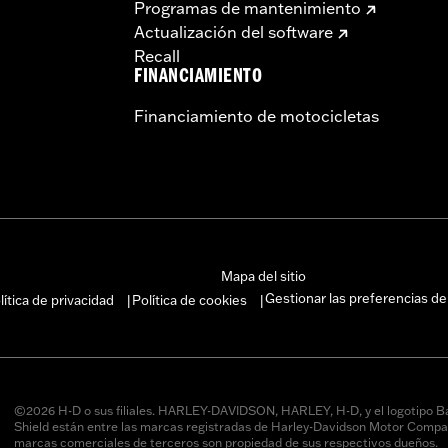
Programas de mantenimiento
Actualización del software
Recall
FINANCIAMIENTO
Financiamiento de motocicletas
Mapa del sitio
Gestionar las preferencias de
lítica de privacidad
Política de cookies
|
|
©2026 H-D o sus filiales. HARLEY-DAVIDSON, HARLEY, H-D, y el logotipo B
Shield están entre las marcas registradas de Harley-Davidson Motor Compan
marcas comerciales de terceros son propiedad de sus respectivos dueños.