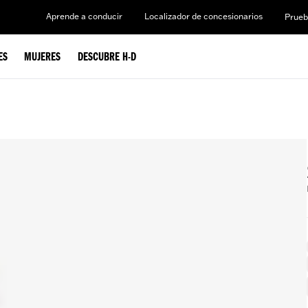
Aprende a conducir
Localizador de concesionarios
Prueb
ES
MUJERES
DESCUBRE H-D