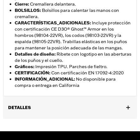
Cierre
:
Cremallera delantera.
BOLSILLOS
:
Bolsillos para calentar las manos con
cremallera.
CARACTERÍSTICAS_ADICIONALES
:
Incluye protección
con certificación CE D3O® Ghost™ Armor en los
hombros (98104-22VR), los codos (98103-22VR) y la
espalda (98105-22VR). Trabillas elásticas en los puños
para mantener la posición adecuada de las mangas.
Detalles de diseño
:
Ribete con logotipo en las aberturas
de los puños y el cuello.
Gráficos
:
Impresión TPU. Parches de fieltro.
CERTIFICACIÓN
:
Con certificación EN 17092-4:2020
INFORMACIÓN_ADICIONAL
:
No disponible para
compra o entrega en California
DETALLES
Género:
Hombres
,
Características funcionales:
Cremallera delantera
Bolsillos
,
con cremallera
Protección incluida