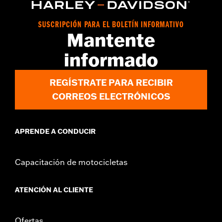
GARANTÍA:
Garantía limitada de un año: Ingresa a
www.h-
d.com/warranty
para conocer todos los detalles
SUSCRIPCIÓN PARA EL BOLETÍN INFORMATIVO
Tienda:
Cool
Mantente
Origen:
Importado
informado
REGÍSTRATE PARA RECIBIR
CORREOS ELECTRÓNICOS
APRENDE A CONDUCIR
Capacitación de motocicletas
ATENCIÓN AL CLIENTE
Ofertas