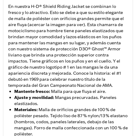
En nuestra H-D® Shield Riding Jacket se combinan lo
fresco y lo atractivo. Esto se debe a que su estilo elegante
de malla de poliéster con orificios grandes permite que el
aire fluya (acercar la imagen para ver). Esta chamarra de
motociclismo para hombre tiene paneles elastizados que
brindan mayor comodidad y lazos elásticos en los puños
para mantener las mangas en su lugar, y además cuenta
con nuestro sistema de protección D3O® Ghost™ Armor
liviano que brinda una protección superior contra
impactos. Tiene gráficos en los puños y en el cuello. Y el
gráfico de nuestro logotipo # 1 en las mangas le da una
apariencia discreta y mejorada. Conoce la historia: el #1
debutó en 1969 para celebrar nuestro título de la
temporada del Gran Campeonato Nacional de AMA.
Mantente fresco
:
Malla para que fluya el aire.
Ajuste y movilidad
:
Mangas precurvadas. Paneles
elastizados.
Materiales
:
Malla de orificios grandes de 100 % de
poliéster pesado. Tejido liso de 87 % nylon/13 % elastano
(hombros, codos, paneles laterales, debajo de las
mangas). Forro de malla confeccionada con un 100 % de
poliéster.