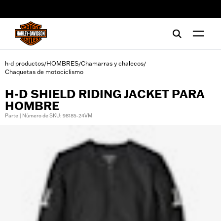
web accessibility
h-d productos
HOMBRES
Chamarras y chalecos
/
/
/
Chaquetas de motociclismo
H-D SHIELD RIDING JACKET PARA
HOMBRE
Parte | Número de SKU: 98185-24VM