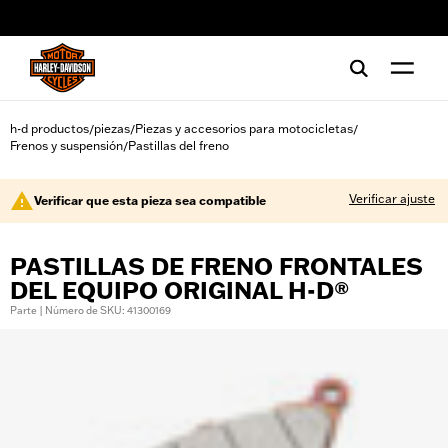
web accessibility
h-d productos
piezas
Piezas y accesorios para motocicletas
/
/
/
Frenos y suspensión
Pastillas del freno
/
Verificar ajuste
Verificar que esta pieza sea compatible
PASTILLAS DE FRENO FRONTALES
DEL EQUIPO ORIGINAL H-D®
Parte | Número de SKU: 41300169