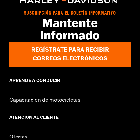
soporte rígido requieren la compra del kit de conversión
adecuado H-D® Detachables™ Tour-Pak®. Los modelos
SUSCRIPCIÓN PARA EL BOLETÍN INFORMATIVO
FLTRXSTSE requieren la compra adicional del Kit de hardware
Mantente
de conversión desmontable N.° de pieza 54000383. Para el
modelo FLTRXSTSE 2024 se requiere la compra por separado
informado
del kit de elementos de sujeción n.° de pieza 54000383A. Para
los modelos FLTRXSTSE 2025 y posteriores y FLHXSTSE 2026 y
posteriores se requiere la compra por separado del kit de
REGÍSTRATE PARA RECIBIR
elementos de sujeción n.° de pieza 54000337. No se adapta a los
CORREOS ELECTRÓNICOS
kits de amortiguadores de depósito remoto n.° de pieza
54000193, 54000350, y 54000351.
Installation Instructions
APRENDE A CONDUCIR
vinRequerido:
false
Altura:
9.5 Inches
GARANTÍA:
1 año de garantía limitada – Consulta
www.h-
Capacitación de motocicletas
d.com/warranty
para más información
ATENCIÓN AL CLIENTE
Ofertas