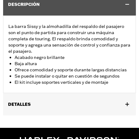
DESCRIPCIÓN
La barra Sissy y la almohadilla del respaldo del pasajero
son el punto de partida para construir una máquina
completa de touring. El respaldo brinda comodidad y
soporte y agrega una sensación de control y confianza para
el pasajero.
Acabado negro brillante
Baja altura
Ofrece comodidad y soporte durante largas distancias
Se puede instalar o quitar en cuestión de segundos
El kit incluye soportes verticales y de montaje
DETALLES
Se adapta a los modelos Touring 2009 y posteriores (excepto
FLTRXRRSE 2025 y posteriores) equipados con kits de
elementos de sujeción de acoplamiento. Los modelos Touring
2009 y posteriores equipados con equipaje Tour-Pak® de