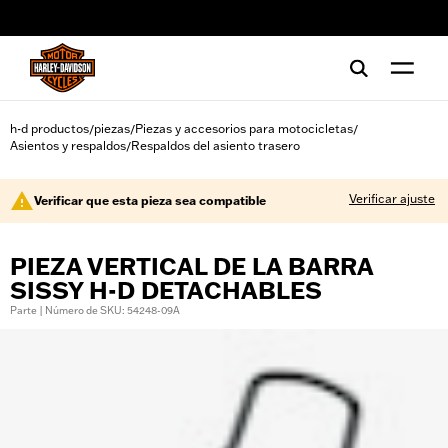
web accessibility
h-d productos
piezas
Piezas y accesorios para motocicletas
/
/
/
Asientos y respaldos
Respaldos del asiento trasero
/
Verificar ajuste
Verificar que esta pieza sea compatible
PIEZA VERTICAL DE LA BARRA
SISSY H-D DETACHABLES
Parte | Número de SKU: 54248-09A