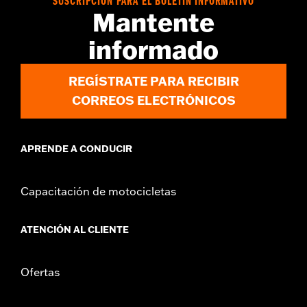
SUSCRIPCIÓN PARA EL BOLETÍN INFORMATIVO
GARANTÍA:
1 año de garantía limitada – Consulta
www.h-
Mantente
d.com/warranty
para más información
informado
REGÍSTRATE PARA RECIBIR
CORREOS ELECTRÓNICOS
APRENDE A CONDUCIR
Capacitación de motocicletas
ATENCIÓN AL CLIENTE
Ofertas