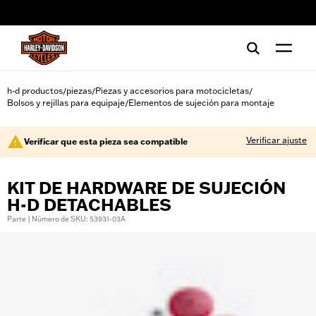
web accessibility
h-d productos
piezas
Piezas y accesorios para motocicletas
/
/
/
Bolsos y rejillas para equipaje
Elementos de sujeción para montaje
/
Verificar ajuste
Verificar que esta pieza sea compatible
KIT DE HARDWARE DE SUJECIÓN
H-D DETACHABLES
Parte | Número de SKU: 53931-03A