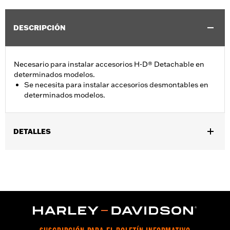
DESCRIPCIÓN
Necesario para instalar accesorios H-D® Detachable en
determinados modelos.
Se necesita para instalar accesorios desmontables en
determinados modelos.
DETALLES
Se adapta a modelos FLST 2006, FLSTC 2003 y posteriores,
FLSTS 2003 y modelos FLSTSC 2005-2007 con accesorios H-
D® Detachables™ y alforjas N.º de pieza 90876-05 o alforjas del
equipo original. Consulte el cuadro de elementos de sujeción
para conocer las aplicaciones específicas.
Installation Instructions
vinRequerido:
false