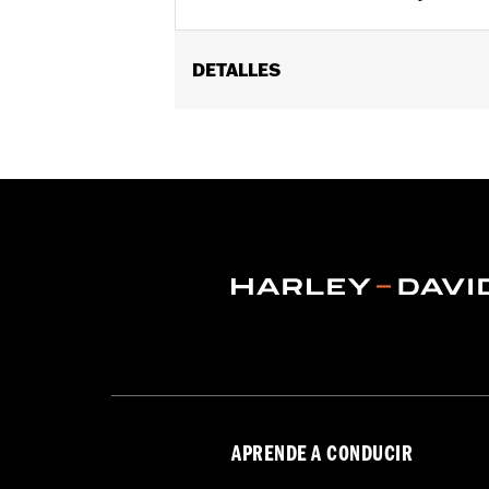
DETALLES
Se adapta a los modelos Touring (ex
FLHXU, FLTRXRRSE 2025 y posteriore
Installation Instructions
vinRequerido:
false
GARANTÍA:
1 year limited warranty – 
APRENDE A CONDUCIR