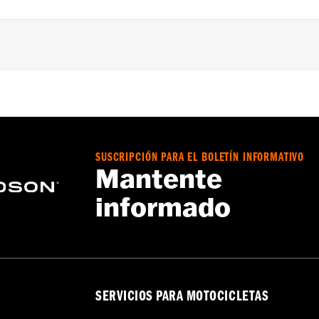
cepto FLHXSE y FLTRXSE 2023 y posteriores, FLHX, FLTRX, 
s, y FLHXLSE y FLHXSTSE 2026 y posteriores) y modelos T
Go to
www.h-d.com/warranty
for full details
SUSCRIPCIÓN PARA EL BOLETÍN INFORMATIVO
Mantente
informado
SERVICIOS PARA MOTOCICLETAS