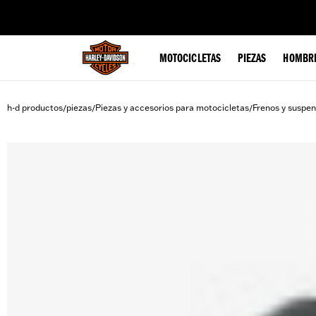
web accessibility
MOTOCICLETAS
PIEZAS
HOMBR
h-d productos
piezas
Piezas y accesorios para motocicletas
Frenos y suspen
/
/
/