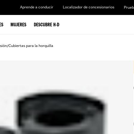
Aprende a conducir
Localizador de concesionarios
Prueb
ES
MUJERES
DESCUBRE H-D
sión
Cubiertas para la horquilla
/