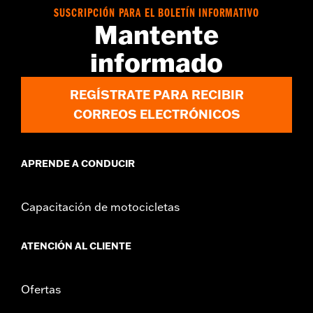
vinRequerido:
false
SUSCRIPCIÓN PARA EL BOLETÍN INFORMATIVO
Mantente
GARANTÍA:
1 year limited warranty – Go to
www.h-
d.com/warranty
for full details
informado
NOTES:
Removing and installing engine covers may require
purchase of new gaskets. See dealer for information.
REGÍSTRATE PARA RECIBIR
CORREOS ELECTRÓNICOS
APRENDE A CONDUCIR
Capacitación de motocicletas
ATENCIÓN AL CLIENTE
Ofertas