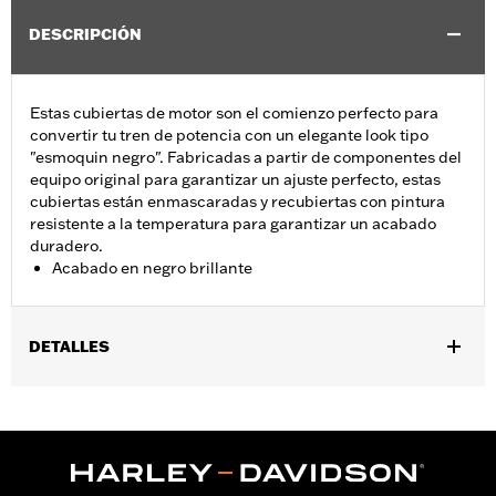
DESCRIPCIÓN
Estas cubiertas de motor son el comienzo perfecto para
convertir tu tren de potencia con un elegante look tipo
"esmoquin negro". Fabricadas a partir de componentes del
equipo original para garantizar un ajuste perfecto, estas
cubiertas están enmascaradas y recubiertas con pintura
resistente a la temperatura para garantizar un acabado
duradero.
Acabado en negro brillante
DETALLES
Se adapta a modelos Dyna 2006-2017, Softail 2007-2018
(excepto FLSB) y Touring y Trike 2007-2015 (excepto FLHTCUL y
FLHTKL y los modelos Touring y Trike 2007-2015 equipados con
la cubierta primaria exterior de perfil estrecho N.º de pieza
25700385 o 25700438).