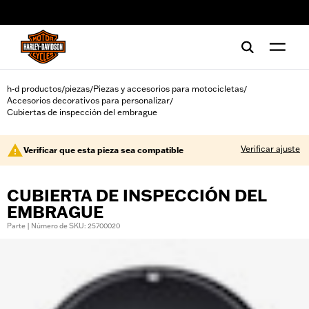
web accessibility
h-d productos
piezas
Piezas y accesorios para motocicletas
/
/
/
Accesorios decorativos para personalizar
/
Cubiertas de inspección del embrague
Verificar ajuste
Verificar que esta pieza sea compatible
CUBIERTA DE INSPECCIÓN DEL
EMBRAGUE
Parte | Número de SKU: 25700020