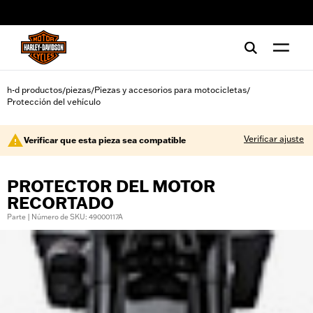
web accessibility
h-d productos
piezas
Piezas y accesorios para motocicletas
/
/
/
Protección del vehículo
Verificar ajuste
Verificar que esta pieza sea compatible
PROTECTOR DEL MOTOR
RECORTADO
Parte | Número de SKU: 49000117A