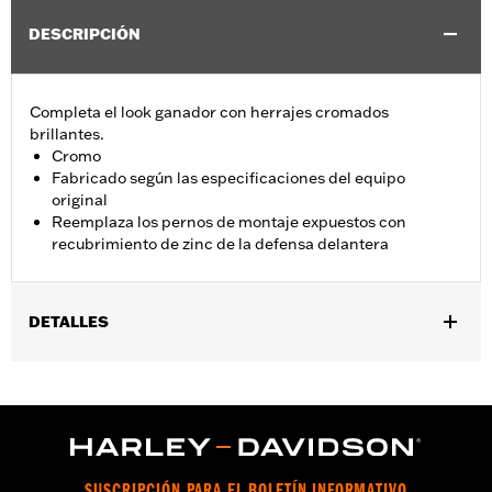
DESCRIPCIÓN
Completa el look ganador con herrajes cromados
brillantes.
Cromo
Fabricado según las especificaciones del equipo
original
Reemplaza los pernos de montaje expuestos con
recubrimiento de zinc de la defensa delantera
DETALLES
Se adapta a los modelos '93-'05 FXDWG y '91-'17 Softail®
(excepto Springer™, FXCW, FXCWC, FXSB, FXSBSE, FXSE y
FXSTD). No encaja con el kit de deslizamiento de horquilla Billet
o el kit de horquilla invertida.
Installation Instructions
vinRequerido:
false