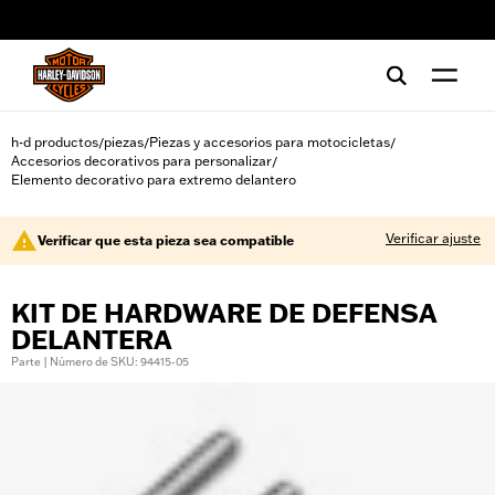
web accessibility
h-d productos
piezas
Piezas y accesorios para motocicletas
/
/
/
Accesorios decorativos para personalizar
/
Elemento decorativo para extremo delantero
Verificar ajuste
Verificar que esta pieza sea compatible
KIT DE HARDWARE DE DEFENSA
DELANTERA
Parte | Número de SKU: 94415-05