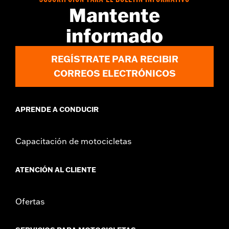
SUSCRIPCIÓN PARA EL BOLETÍN INFORMATIVO
Mantente
GARANTÍA:
1 año de garantía limitada – Consulta
www.h-
d.com/warranty
para más información
informado
REGÍSTRATE PARA RECIBIR
CORREOS ELECTRÓNICOS
APRENDE A CONDUCIR
Capacitación de motocicletas
ATENCIÓN AL CLIENTE
Ofertas