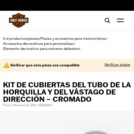
web accessibility
h-d productos
piezas
Piezas y accesorios para motocicletas
/
/
/
Accesorios decorativos para personalizar
/
Elemento decorativo para extremo delantero
Verificar ajuste
Verificar que esta pieza sea compatible
KIT DE CUBIERTAS DEL TUBO DE LA
HORQUILLA Y DEL VÁSTAGO DE
DIRECCIÓN – CROMADO
Parte | Número de SKU: 45800053