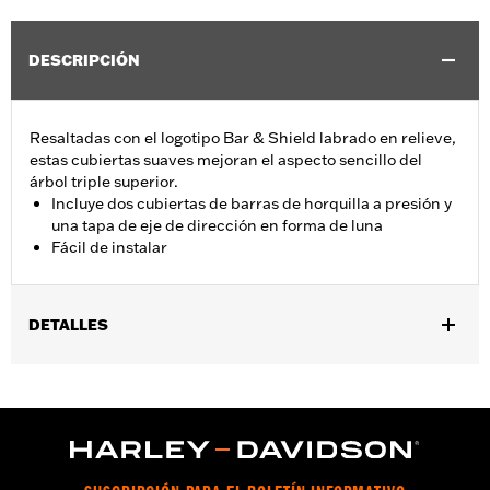
DESCRIPCIÓN
Resaltadas con el logotipo Bar & Shield labrado en relieve,
estas cubiertas suaves mejoran el aspecto sencillo del
árbol triple superior.
Incluye dos cubiertas de barras de horquilla a presión y
una tapa de eje de dirección en forma de luna
Fácil de instalar
DETALLES
Se adapta a los modelos XG 2015 y posteriores (excepto
XG750A).
Installation Instructions
vinRequerido:
false
GARANTÍA:
1 year limited warranty – Go to
www.h-