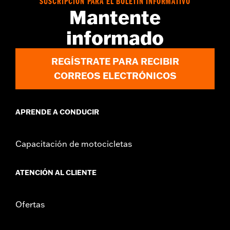
SUSCRIPCIÓN PARA EL BOLETÍN INFORMATIVO
d.com/warranty
for full details
Mantente
informado
REGÍSTRATE PARA RECIBIR
CORREOS ELECTRÓNICOS
APRENDE A CONDUCIR
Capacitación de motocicletas
ATENCIÓN AL CLIENTE
Ofertas