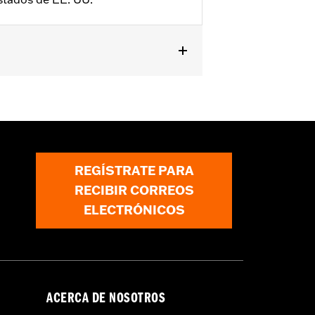
riores, y Trike 2026 y posteriores. No
REGÍSTRATE PARA
RECIBIR CORREOS
reamin' Eagle® de alto rendimiento
ELECTRÓNICOS
tencias en circuitos cerrados. Estas
ro no están autorizadas para su venta
la manipulación indebida también
o rendimiento están dirigidos
ACERCA DE NOSOTROS