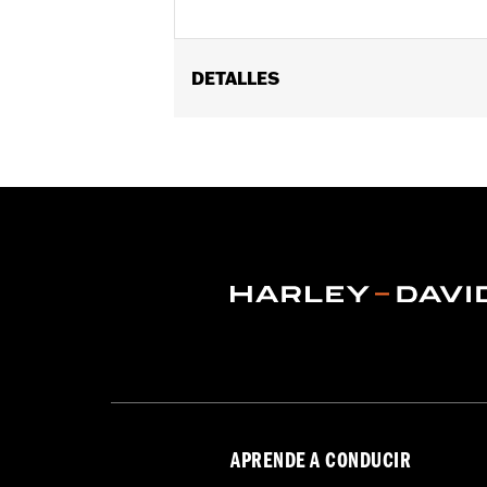
DETALLES
Se adapta a los modelos Touring 2023 y
se adapta a modelos California.
Installation Instructions
Requiere la calibración del ECM:
Ye
vinRequerido:
false
GARANTÍA:
1 año de garantía limitad
CERTIFICATION:
Está pendiente de lo
Las motocicletas Harley-Davidso
no se deben usar en la vía públic
piezas de alto rendimiento cumpl
ni uso en California en vehículos
pueden dar lugar a sanciones y a
exclusivamente a motociclistas 
APRENDE A CONDUCIR