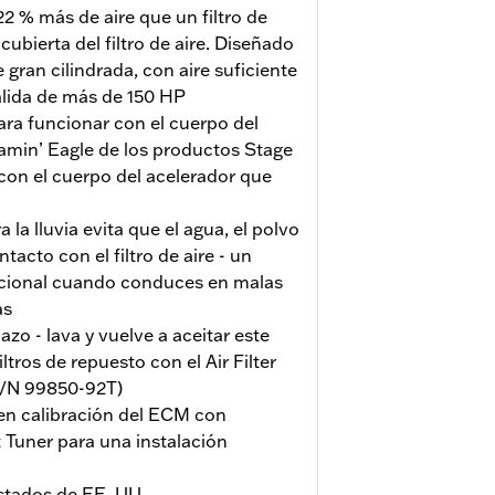
22 % más de aire que un filtro de
 cubierta del filtro de aire. Diseñado
gran cilindrada, con aire suficiente
alida de más de 150 HP
ra funcionar con el cuerpo del
min’ Eagle de los productos Stage
con el cuerpo del acelerador que
la lluvia evita que el agua, el polvo
tacto con el filtro de aire - un
icional cuando conduces en malas
as
azo - lava y vuelve a aceitar este
iltros de repuesto con el Air Filter
P/N 99850-92T)
en calibración del ECM con
 Tuner para una instalación
stados de EE. UU.