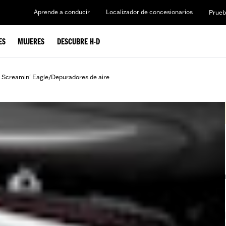
Aprende a conducir
Localizador de concesionarios
Prueb
ES
MUJERES
DESCUBRE H-D
 Screamin' Eagle
Depuradores de aire
/