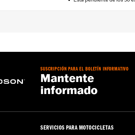
 posteriores con enfriamiento central, Softails 2025 y poste
s
SUSCRIPCIÓN PARA EL BOLETÍN INFORMATIVO
a – Consulta
www.h-d.com/warranty
para más información
Mantente
s 50 estados de EE. UU.
informado
n® cuyos motores hayan sido modificados con productos Sc
a. En algunos casos, su uso puede estar restringido a compe
en con la normativa de la EPA en 49 estados de EE. UU., pe
 con control de emisiones. Las pautas de California sobre 
 multas importantes. Los productos Screamin’ Eagle® de alt
experimentados.
SERVICIOS PARA MOTOCICLETAS