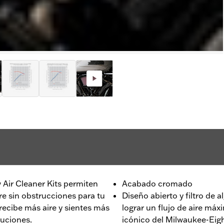
Air Cleaner Kits permiten
Acabado cromado
ire sin obstrucciones para tu
Diseño abierto y filtro de
ecibe más aire y sientes más
lograr un flujo de aire máx
luciones.
icónico del Milwaukee-Eig