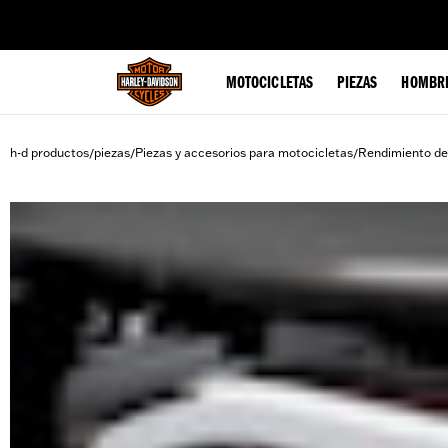
web accessibility
MOTOCICLETAS
PIEZAS
HOMBR
h-d productos
piezas
Piezas y accesorios para motocicletas
Rendimiento de
/
/
/