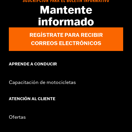
SUSCRIPCIÓN PARA EL BOLETÍN INFORMATIVO
d.com/warranty
para más información
Mantente
Estos productos Screamin’ Eagle® cumplen con las normas
de la EPA de los 50 estados de EE. UU. para su venta y uso
informado
en todos los vehículos aplicables, incluidos aquellos con
control de contaminación. Consulte el catálogo de
repuestos y accesorios originales para motores o
REGÍSTRATE PARA RECIBIR
accesorios Screamin’ Eagle para obtener información de
CORREOS ELECTRÓNICOS
montaje. Los productos Screamin’ Eagle® de alto
rendimiento están dirigidos exclusivamente a motociclistas
experimentados.
APRENDE A CONDUCIR
Capacitación de motocicletas
ATENCIÓN AL CLIENTE
Ofertas