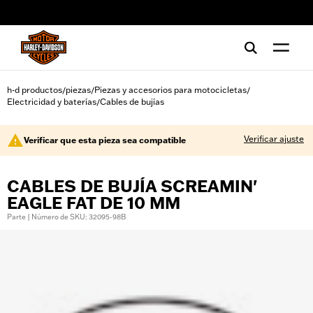
web accessibility
h-d productos
piezas
Piezas y accesorios para motocicletas
/
/
/
Electricidad y baterías
Cables de bujías
/
Verificar ajuste
Verificar que esta pieza sea compatible
CABLES DE BUJÍA SCREAMIN'
EAGLE FAT DE 10 MM
Parte | Número de SKU: 32095-98B