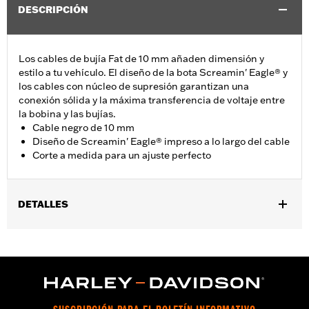
DESCRIPCIÓN
Los cables de bujía Fat de 10 mm añaden dimensión y
estilo a tu vehículo. El diseño de la bota Screamin' Eagle® y
los cables con núcleo de supresión garantizan una
conexión sólida y la máxima transferencia de voltaje entre
la bobina y las bujías.
Cable negro de 10 mm
Diseño de Screamin' Eagle® impreso a lo largo del cable
Corte a medida para un ajuste perfecto
DETALLES
Ajuste múltiple - Cortado según la longitud. Se adapta a modelos
XL 1986-2003 (excepto XL1200S), modelos Dyna 1991-1998,
modelos Softail 1985-1999 y modelos Touring 1980-1984.
vinRequerido:
false
GARANTÍA:
1 año de garantía limitada – Consulta
www.h-