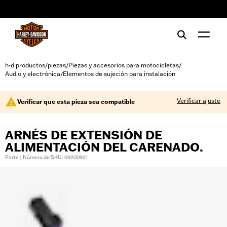
web accessibility
h-d productos
piezas
Piezas y accesorios para motocicletas
/
/
/
Audio y electrónica
Elementos de sujeción para instalación
/
Verificar ajuste
Verificar que esta pieza sea compatible
ARNÉS DE EXTENSIÓN DE
ALIMENTACIÓN DEL CARENADO.
Parte | Número de SKU: 69200921