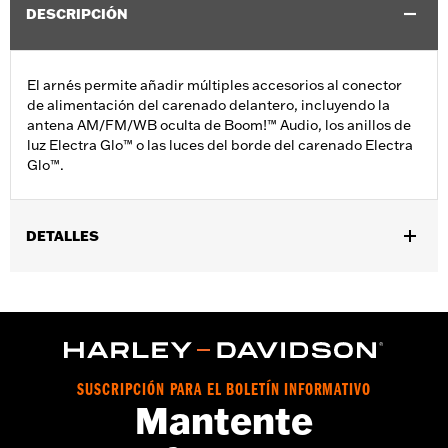
DESCRIPCIÓN
El arnés permite añadir múltiples accesorios al conector
de alimentación del carenado delantero, incluyendo la
antena AM/FM/WB oculta de Boom!™ Audio, los anillos de
luz Electra Glo™ o las luces del borde del carenado Electra
Glo™.
DETALLES
Se adapta a modelos Softail® 2018 a 2024 y Electra Glide® 2014
a 2025, Road Glide (excepto FLTRXSE 2023 y posteriores, FLTRX
2024 y posteriores, FLTRXSTSE y FLTRXRRSE 2025 y
posteriores), Street Glide®(excepto FLHXSE 2023 y posteriores
y FLHX 2024 y posteriores ), Ultra Limited™ y Tri Glide™.
vinRequerido:
false
SUSCRIPCIÓN PARA EL BOLETÍN INFORMATIVO
Mantente
GARANTÍA:
1 year limited warranty – Go to
www.h-
d.com/warranty
for full details