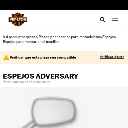
web accessibility
h-d productos
piezas
Piezas y accesorios para motocicletas
Espejos
/
/
/
/
Espejos para montar en el manillar
Verificar ajuste
Verificar que esta pieza sea compatible
ESPEJOS ADVERSARY
Parte | Número de SKU: 56000279