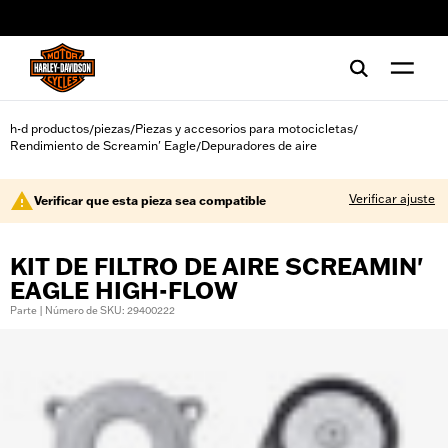
web accessibility
h-d productos
piezas
Piezas y accesorios para motocicletas
/
/
/
Rendimiento de Screamin' Eagle
Depuradores de aire
/
Verificar ajuste
Verificar que esta pieza sea compatible
KIT DE FILTRO DE AIRE SCREAMIN'
EAGLE HIGH-FLOW
Parte | Número de SKU: 29400222