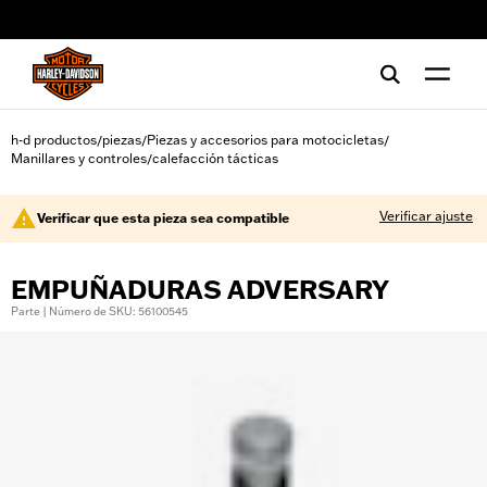
web accessibility
h-d productos
piezas
Piezas y accesorios para motocicletas
/
/
/
Manillares y controles
calefacción tácticas
/
Verificar ajuste
Verificar que esta pieza sea compatible
EMPUÑADURAS ADVERSARY
Parte | Número de SKU: 56100545