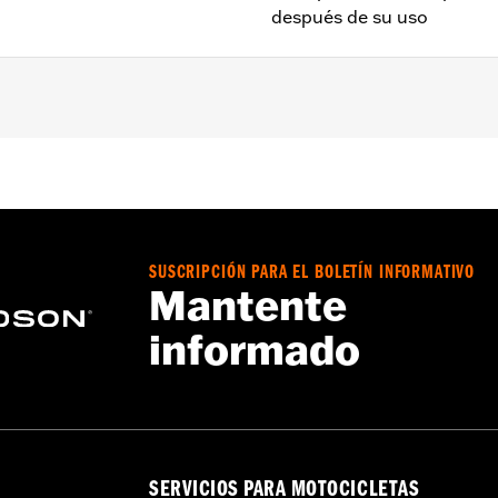
después de su uso
tion® 1340-equipados, '99-'05 Dyna®, '00-'06 Softail® y '
Go to
www.h-d.com/warranty
for full details
SUSCRIPCIÓN PARA EL BOLETÍN INFORMATIVO
Mantente
informado
SERVICIOS PARA MOTOCICLETAS