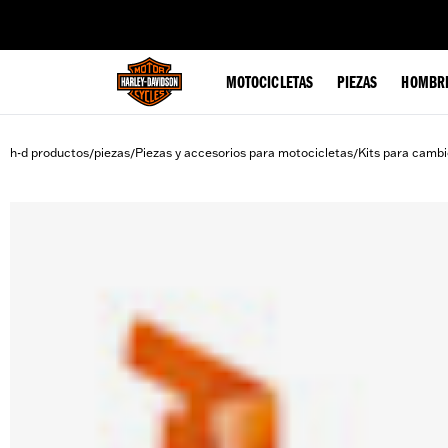
web accessibility
MOTOCICLETAS
PIEZAS
HOMBR
h-d productos
piezas
Piezas y accesorios para motocicletas
Kits para cambi
/
/
/