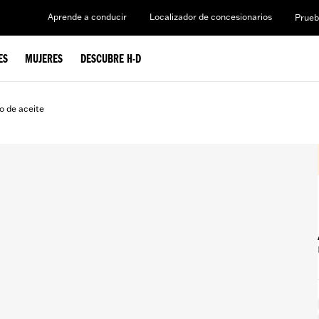
Aprende a conducir
Localizador de concesionarios
Prueb
ES
MUJERES
DESCUBRE H-D
o de aceite