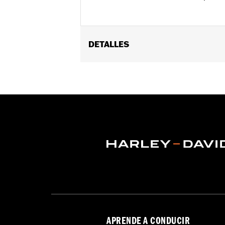
DETALLES
Se adapta a los modelos '84-'00 Evolu
Installation Instructions
vinRequerido:
false
GARANTÍA:
1 year limited warranty – 
APRENDE A CONDUCIR