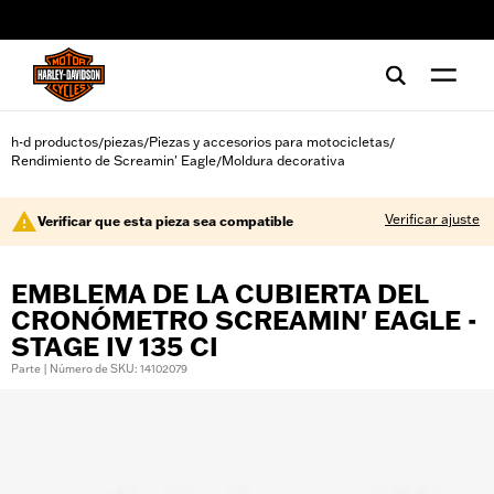
web accessibility
h-d productos
piezas
Piezas y accesorios para motocicletas
/
/
/
Rendimiento de Screamin' Eagle
Moldura decorativa
/
Verificar ajuste
Verificar que esta pieza sea compatible
EMBLEMA DE LA CUBIERTA DEL
CRONÓMETRO SCREAMIN' EAGLE -
STAGE IV 135 CI
Parte | Número de SKU: 14102079