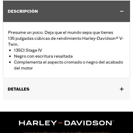
DESCRIPCIÓN
Presume un poco. Deja que el mundo sepa que tienes
135 pulgadas cúbicas de rendimiento Harley-Davidson® V-
Twin.
135CI Stage IV
Negro con escritura resaltada
Complementa el aspecto cromado o negro del acabado
del motor
DETALLES
Se adapta a los modelos FLHXSE y FLTRXSE 2023 y posteriores,
y a los modelos FLHX, FLTRX y FLTRXSTSE 2024 y posteriores.
Installation Instructions
GARANTÍA:
1 año de garantía limitada – Consulta
www.h-
d.com/warranty
para más información