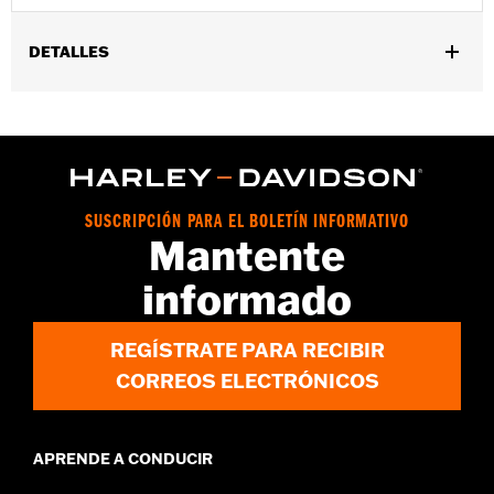
DETALLES
Género:
Mujeres
Características funcionales:
Acolchado
GARANTÍA:
1 año de garantía limitada - Consulta
www.h-
d.com/warranty
para obtener más información
Origen:
Importado
SUSCRIPCIÓN PARA EL BOLETÍN INFORMATIVO
Mantente
informado
REGÍSTRATE PARA RECIBIR
CORREOS ELECTRÓNICOS
APRENDE A CONDUCIR