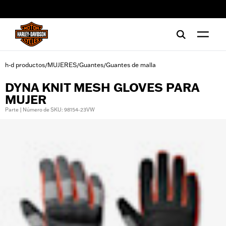
web accessibility
h-d productos
MUJERES
Guantes
Guantes de malla
/
/
/
DYNA KNIT MESH GLOVES PARA
MUJER
Parte | Número de SKU: 98154-23VW