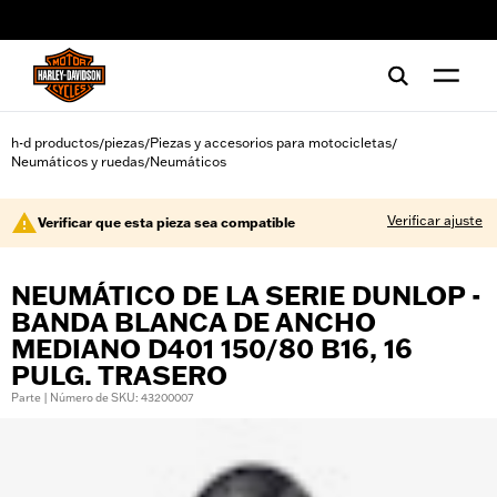
web accessibility
h-d productos
piezas
Piezas y accesorios para motocicletas
/
/
/
Neumáticos y ruedas
Neumáticos
/
Verificar ajuste
Verificar que esta pieza sea compatible
NEUMÁTICO DE LA SERIE DUNLOP -
BANDA BLANCA DE ANCHO
MEDIANO D401 150/80 B16, 16
PULG. TRASERO
Parte | Número de SKU: 43200007